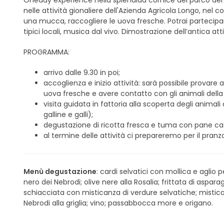
Oneday experience nella splendida cornice del parco dei 
nelle attività gionaliere dell'Azienda Agricola Longo, ne
una mucca, raccogliere le uova fresche. Potrai partecipa
tipici locali, musica dal vivo. Dimostrazione dell’antica atti
PROGRAMMA:
arrivo dalle 9.30 in poi;
accoglienza e inizio attività: sarà possibile prova
uova fresche e avere contatto con gli animali della 
visita guidata in fattoria alla scoperta degli anima
galline e galli);
degustazione di ricotta fresca e tuma con pane ca
al termine delle attività ci prepareremo per il pranz
Menù degustazione
: cardi selvatici con mollica e aglio
nero dei Nebrodi; olive nere alla Rosalia; frittata di aspara
schiacciata con misticanza di verdure selvatiche; mistican
Nebrodi alla griglia; vino; passabbocca more e origano.