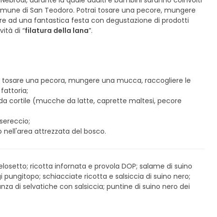
Nebrodi, durante la quale adulti e bambini saranno coinvolti
l comune di San Teodoro. Potrai tosare una pecore, mungere
re ad una fantastica festa con degustazione di prodotti
vità di “
filatura della lana
”.
re a tosare una pecora, mungere una mucca, raccogliere le
fattoria;
li da cortile (mucche da latte, caprette maltesi, pecore
sereccio;
o nell'area attrezzata del bosco.
 pelosetto; ricotta infornata e provola DOP; salame di suino
gi pungitopo; schiacciate ricotta e salsiccia di suino nero;
za di selvatiche con salsiccia; puntine di suino nero dei