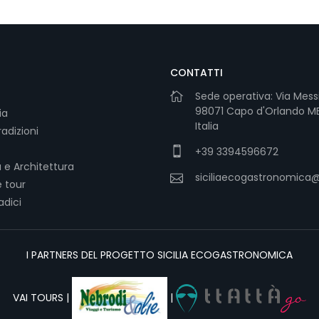
CONTATTI
Sede operativa: Via Mess
98071 Capo d'Orlando ME 
ia
Italia
adizioni
+39 3394596672
 e Architettura
siciliaecogastronomica
 tour
radici
I PARTNERS DEL PROGETTO SICILIA ECOGASTRONOMICA
VAI TOURS |
|